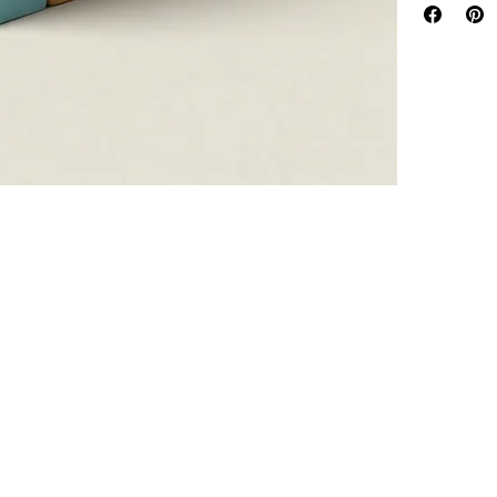
Resi e
spedizione
, su
Proce
Aument
Fornire inform
instaurare fid
Avere una pol
totale sicurez
instaurare fid
totale sicurez