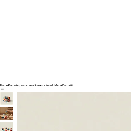
Home
Prenota postazione
Prenota tavolo
Menù
Contatti