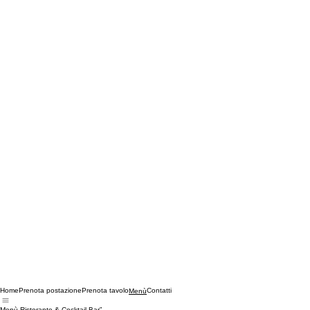
Home
Prenota postazione
Prenota tavolo
Contatti
Menù