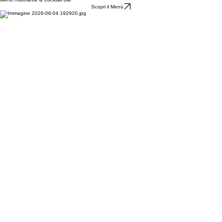
Menù Ristorante & Cocktail Bar”
Scopri il Menù