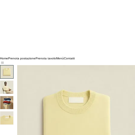
Home
Prenota postazione
Prenota tavolo
Menù
Contatti