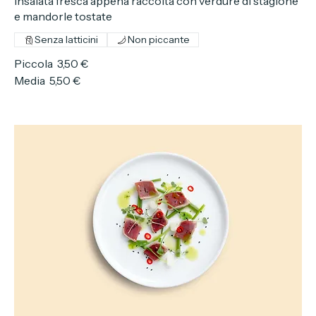
Insalata verde
Insalata fresca appena raccolta con verdure di stagione
e mandorle tostate
Senza latticini
Non piccante
Piccola
3,50 €
Media
5,50 €