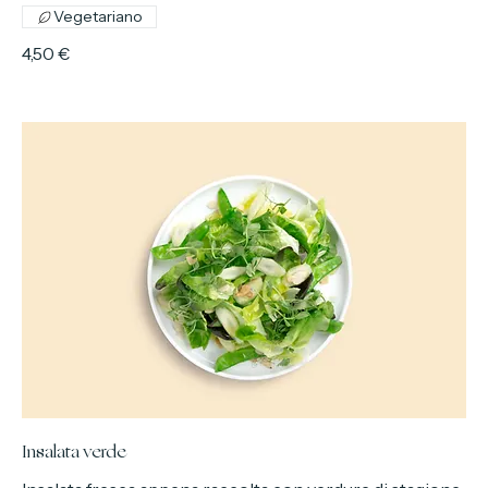
Pane a lievitazione naturale accompagnato da hummus,
barbabietola e feta montata
Vegetariano
4,50 €