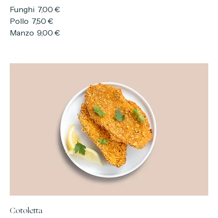
Il nostro classico hamburger con lattuga, sottaceti e
pomodori costoluti, servito con patatine fritte
Funghi
7,00 €
Pollo
7,50 €
Manzo
9,00 €