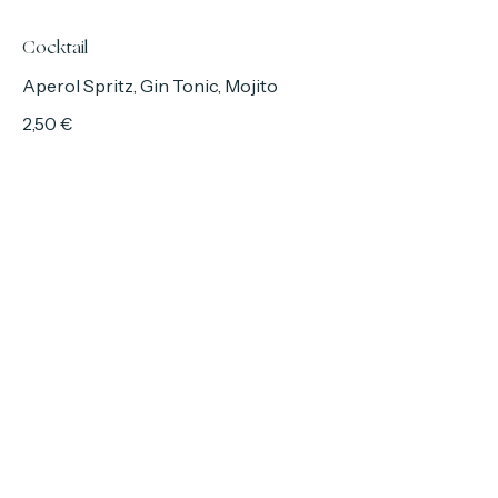
Caffè tostato localmente
1,50 €
Cocktail
Aperol Spritz, Gin Tonic, Mojito
2,50 €