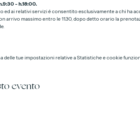
.9:30 - h.18:00.
to ed ai relativi servizi é consentito esclusivamente a chi ha a
n arrivo massimo entro le 11.30, dopo detto orario la prenota
e.
delle tue impostazioni relative a Statistiche e cookie funzion
sto evento