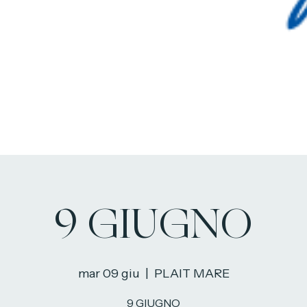
9 GIUGNO
mar 09 giu
  |  
PLAIT MARE