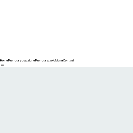
Home
Prenota postazione
Prenota tavolo
Menù
Contatti