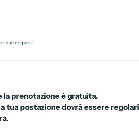
stoforo Colombo, 2847, 90142 Palermo PA, Italia
ltri partecipanti
 la prenotazione è gratuita.
a tua postazione dovrà essere regolariz
ra.