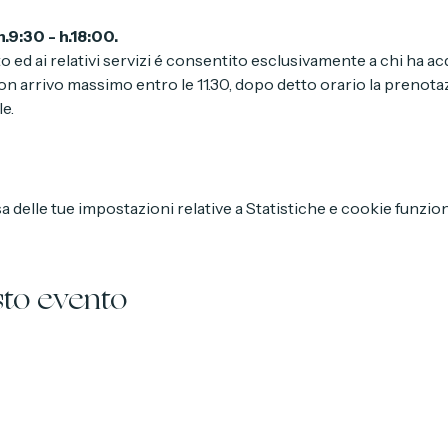
.9:30 - h.18:00.
to ed ai relativi servizi é consentito esclusivamente a chi ha a
n arrivo massimo entro le 11.30, dopo detto orario la prenota
e.
delle tue impostazioni relative a Statistiche e cookie funzion
sto evento