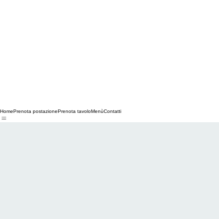
Home
Prenota postazione
Prenota tavolo
Menù
Contatti