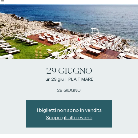
Home
Prenota postazione
Prenota tavolo
Menù
Contatti
29 GIUGNO
lun 29 giu
  |  
PLAIT MARE
29 GIUGNO
I biglietti non sono in vendita
Scopri gli altri eventi