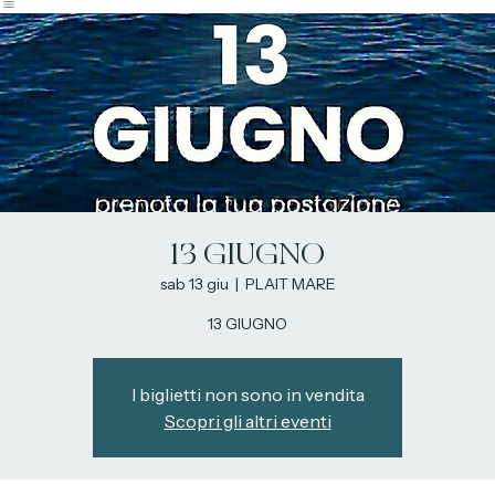
Home
Prenota postazione
Prenota tavolo
Menù
Contatti
13 GIUGNO
sab 13 giu
  |  
PLAIT MARE
13 GIUGNO
I biglietti non sono in vendita
Scopri gli altri eventi