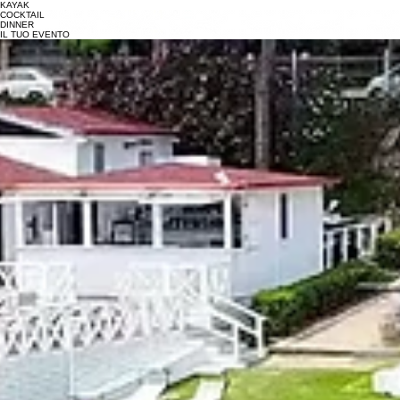
Il nostro lido balneare è un’oasi di tranquillità dove potrete immergervi nella bellezza naturale
della costa e godervi giornate di puro svago e benessere.
Posizione Strategica
Cultura dell'accoglienza
Il nostro lido balneare è un’oasi di tranquillità dove potrete immergervi nella bellezza naturale
della costa e godervi giornate di puro svago e benessere
Siamo dedicati a creare un ambiente accogliente e familiare.
Venite a trovarci e lasciatevi coccolare dalla bellezza della nostra costa e dall’ospitalità.
Scrivici su WhatsApp
Posizione e Indicazioni
Situato sulle rive del mare a Palermo, Plait Mare è il luogo ideale per un'esperienza di relax e
divertimento.
Indirizzo
Lungomare Cristoforo Colombo, 2847, 90142 Palermo PA
Telefono:
320 5705519
Mail:
plaitmare@gmail.com
Servizi
Scopri i nostri servizi
KAYAK
COCKTAIL
DINNER
IL TUO EVENTO