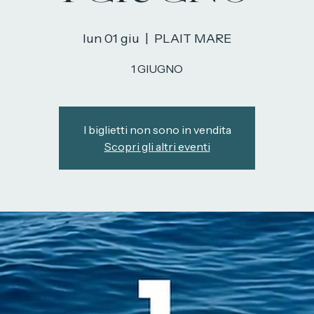
1 GIUGNO
lun 01 giu
  |  
PLAIT MARE
1 GIUGNO
I biglietti non sono in vendita
Scopri gli altri eventi