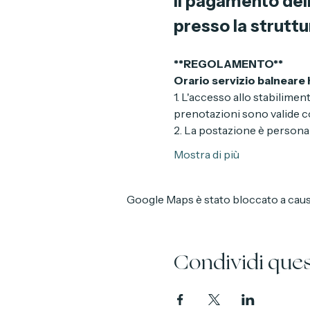
Info sull'evento
Ti ricordiamo che
Il pagamento dell
presso la struttu
**REGOLAMENTO**
Orario servizio balneare h
1. L'accesso allo stabilimen
prenotazioni sono valide co
2. La postazione è personal
Mostra di più
Google Maps è stato bloccato a causa 