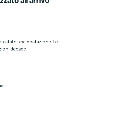
zato all'arrivo 
cquistato una postazione. Le 
zioni decade.
ali.