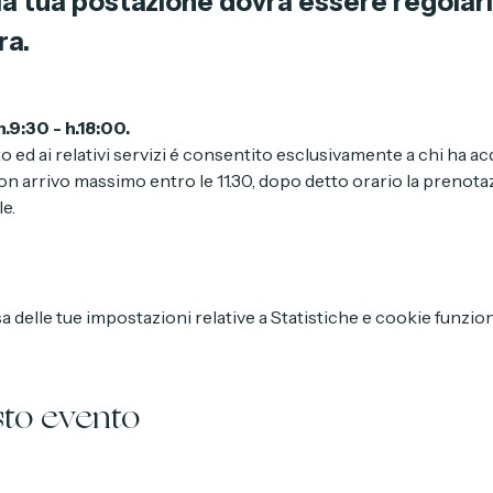
 la prenotazione è gratuita.
a tua postazione dovrà essere regolariz
ra.
.9:30 - h.18:00.
to ed ai relativi servizi é consentito esclusivamente a chi ha a
n arrivo massimo entro le 11.30, dopo detto orario la prenota
e.
delle tue impostazioni relative a Statistiche e cookie funzion