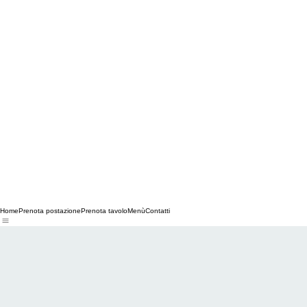
Home
Prenota postazione
Prenota tavolo
Menù
Contatti